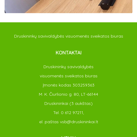
Druskininkų savivaldybės visuomenės sveikatos biuras
KONTAKTAI
Druskininkų savivaldybės
visuomenės sveikatos biuras
Įmonės kodas 303259363
M. K. Čiurlionio g. 80, LT-66144
Druskininkai (3 aukštas)
Tel. 0 612 97211,
el. paštas vsb@druskininkai.lt