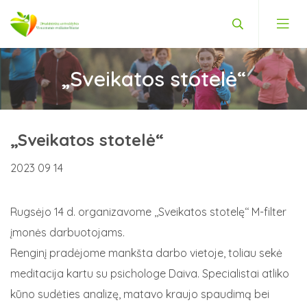
„Sveikatos stotelė“
Priklausomybių konsultantas
Nemokamos psichologo konsultacijos
Vaikams
„Sveikatos stotelė“
Ankstyvoji intervencijos programa
Vyrams
2023 09 14
Senjorų fizinis aktyvumas
Moterims
Širdies ir kraujagyslių ligų bei cukrinio diabeto rizik
Rugsėjo 14 d. organizavome ,,Sveikatos stotelę‘‘ M-filter
Projektas „Lytiškumo ugdymas ir rengimas šeimai“
įmonės darbuotojams.
Mityba
Sveika bendruomenė – stipri visuomenė
Renginį pradėjome mankšta darbo vietoje, toliau sekė
Savižudybių prevencija
meditacija kartu su psichologe Daiva. Specialistai atliko
Sveikos gyvensenos formavimas Druskininkų savival
kūno sudėties analizę, matavo kraujo spaudimą bei
Metimo rūkyti konsultacijos