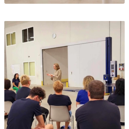
Projektas ,,Pirmoji pagalba kitaip''
“Švietimo pagalbos ir koordinuotai teikiamų paslaugų u
„Kompleksinių ir integruotų, mokslu pagrįstų visuomen